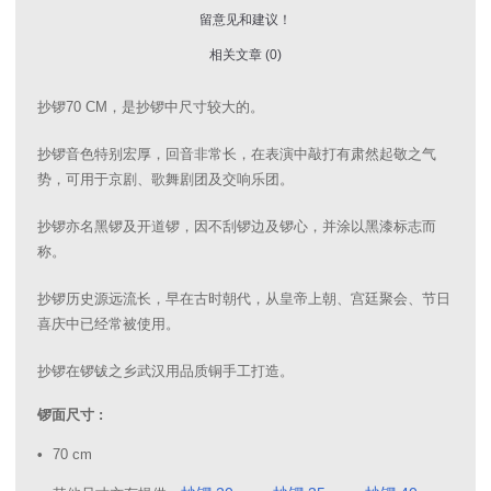
留意见和建议！
相关文章 (0)
抄锣70 CM，是抄锣中尺寸较大的。
抄锣音色特别宏厚，回音非常长，在表演中敲打有肃然起敬之气
势，可用于京剧、歌舞剧团及交响乐团。
抄锣亦名黑锣及开道锣，因不刮锣边及锣心，并涂以黑漆标志而
称。
抄锣历史源远流长，早在古时朝代，从皇帝上朝、宫廷聚会、节日
喜庆中已经常被使用。
抄锣在锣钹之乡武汉用品质铜手工打造。
锣面尺寸 :
70 cm