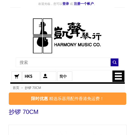
登录
注册一个帐户
欢迎光临，您可以
或
。
HK$
首页
»
抄锣 70CM
限时优惠
精选乐器用配件香港免运费！
抄锣 70CM