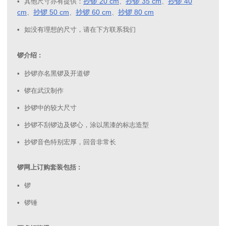
抄锣 20 cm
抄锣 35 cm
抄锣 40
其他尺寸亦有提供：
、
、
cm
抄锣 50 cm
抄锣 60 cm
抄锣 80 cm
、
、
、
如没有理想的尺寸，请在下方联系我们
锣介绍 :
抄锣亦名黑锣及开道锣
锣在武汉制作
抄锣中的较大尺寸
抄锣不刮锣边及锣心，涂以黑漆的标志造型
抄锣音色特别宏厚，回音非常长
锣网上订购套装包括 :
锣
锣锤