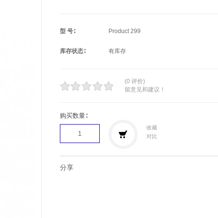
型 号∶
Product 299
库存状态∶
有库存
(0 评价)
留意见和建议！
购买数量∶
收藏
对比
分享