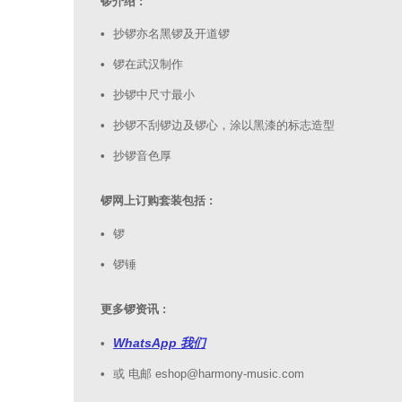
锣介绍 :
抄锣亦名黑锣及开道锣
锣在武汉制作
抄锣中尺寸最小
抄锣不刮锣边及锣心，涂以黑漆的标志造型
抄锣音色厚
锣网上订购套装包括 :
锣
锣锤
更多锣资讯 :
WhatsApp 我们
或 电邮 eshop@harmony-music.com