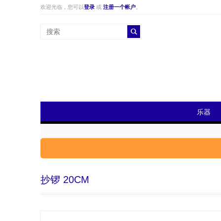
欢迎光临，您可以
登录
或
注册一个帐户
。
乐器
抄锣 20CM