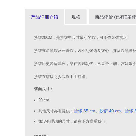
产品详细介绍
规格
商品评价 (已有0条评
抄锣20CM，是抄锣中尺寸最小的锣，可用作装饰赏玩。
抄锣亦名黑锣及开道锣，因不刮锣边及锣心，并涂以黑漆
抄锣历史源远流长，早在古时朝代，从皇帝上朝、宫廷聚
抄锣在锣钹之乡武汉手工打造。
锣面尺寸 :
20 cm
抄锣 35 cm
抄锣 40 cm
抄锣 5
其他尺寸亦有提供：
、
、
如沒有理想的尺寸，请在下方联系我们