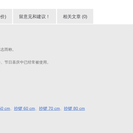
价)
留意见和建议！
相关文章 (0)
标志而称。
会、节日喜庆中已经常被使用。
0 cm
抄锣 60 cm
抄锣 70 cm
抄锣 80 cm
、
、
、