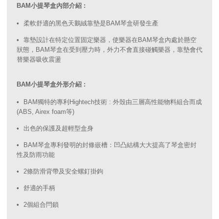
BAM小提琴盒內部介紹 :
柔軟舒適的黑色天鵝絨靠墊是BAM琴盒研發生產
靠墊設計在特定位置固定樂器，使樂器在BAM琴盒內處於懸空
狀態，BAM琴盒在受到壓力時，外力不會直接碰觸樂器，靠墊會代
替樂器吸收震盪
BAM小提琴盒外形介紹 :
BAM獨特的專利Hightech技術 : 外殼由三層高性能物料組合而成
(ABS, Airex foam等)
出色的保護及超輕型盒身
BAM琴盒專利發明的封條嵌槽：凹凸結構大大提高了琴盒密封
性及防雨功能
2條防滑背帶及安全螺釘掛鉤
舒適的手柄
2個組合閂鎖