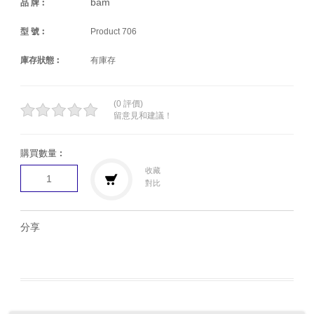
bam
品 牌︰
型 號︰
Product 706
庫存狀態︰
有庫存
(0 評價)
留意見和建議！
購買數量︰
收藏
對比
分享