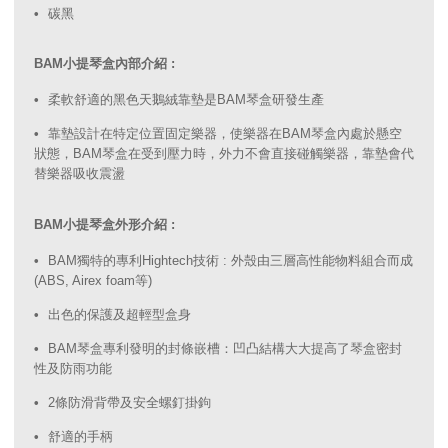
碳黑
BAM小提琴盒內部介紹 :
柔軟舒適的黑色天鵝絨靠墊是BAM琴盒研發生產
靠墊設計在特定位置固定樂器，使樂器在BAM琴盒內處於懸空
狀態，BAM琴盒在受到壓力時，外力不會直接碰觸樂器，靠墊會代
替樂器吸收震盪
BAM小提琴盒外形介紹 :
BAM獨特的專利Hightech技術 : 外殼由三層高性能物料組合而成
(ABS, Airex foam等)
出色的保護及超輕型盒身
BAM琴盒專利發明的封條嵌槽：凹凸結構大大提高了琴盒密封
性及防雨功能
2條防滑背帶及安全螺釘掛鉤
舒適的手柄