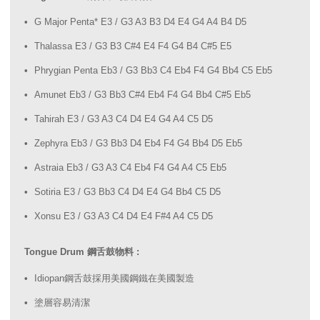
G Major Penta* E3 / G3 A3 B3 D4 E4 G4 A4 B4 D5
Thalassa E3 / G3 B3 C#4 E4 F4 G4 B4 C#5 E5
Phrygian Penta Eb3 / G3 Bb3 C4 Eb4 F4 G4 Bb4 C5 Eb5
Amunet Eb3 / G3 Bb3 C#4 Eb4 F4 G4 Bb4 C#5 Eb5
Tahirah E3 / G3 A3 C4 D4 E4 G4 A4 C5 D5
Zephyra Eb3 / G3 Bb3 D4 Eb4 F4 G4 Bb4 D5 Eb5
Astraia Eb3 / G3 A3 C4 Eb4 F4 G4 A4 C5 Eb5
Sotiria E3 / G3 Bb3 C4 D4 E4 G4 Bb4 C5 D5
Xonsu E3 / G3 A3 C4 D4 E4 F#4 A4 C5 D5
Tongue Drum 鋼舌鼓物料 :
Idiopan鋼舌鼓採用美國鋼鐵在美國製造
塗層容易清潔