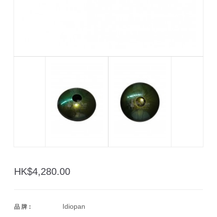
HK$4,280.00
Idiopan
品 牌︰