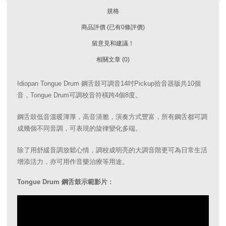
規格
商品評價 (已有0條評價)
留意見和建議！
相關文章 (0)
Idiopan Tongue Drum 鋼舌鼓可調音14吋Pickup拾音器版共10個
音，Tongue Drum可調校音符橫跨4個8度。
鋼舌鼓低音溫暖渾厚，高音清脆，演奏方式豐富，所有鋼舌都可調
成幾個不同音調，可表現的旋律變化多端。
除了用舒緩音調放鬆心情，調校成明亮的大調音階更可為日常生活
增添活力，亦可用作音樂治療等用途。
Tongue Drum 鋼舌鼓示範影片 :