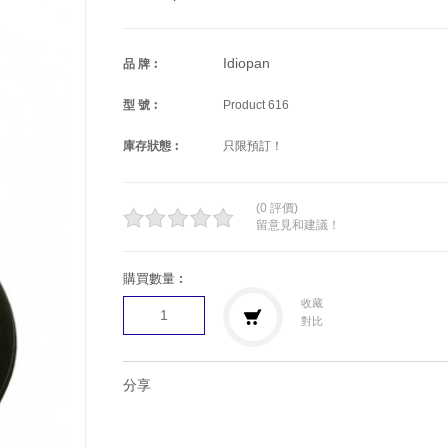
Idiopan
品 牌︰
型 號︰
Product 616
庫存狀態︰
只限預訂！
(0 評價)
留意見和建議！
購買數量︰
收藏
對比
分享