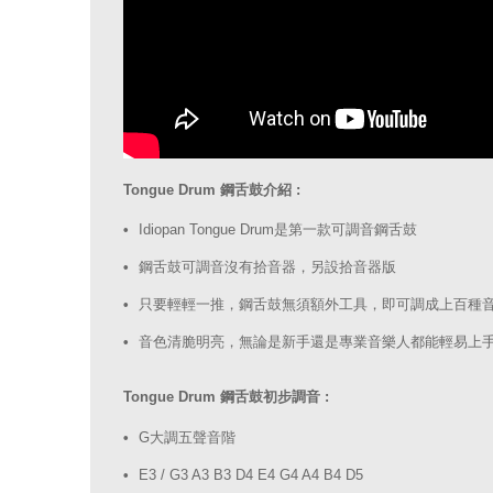
Tongue Drum 鋼舌鼓介紹 :
Idiopan Tongue Drum是第一款可調音鋼舌鼓
鋼舌鼓可調音沒有拾音器，另設拾音器版
只要輕輕一推，鋼舌鼓無須額外工具，即可調成上百種
音色清脆明亮，無論是新手還是專業音樂人都能輕易上
Tongue Drum 鋼舌鼓初步調音 :
G大調五聲音階
E3 / G3 A3 B3 D4 E4 G4 A4 B4 D5