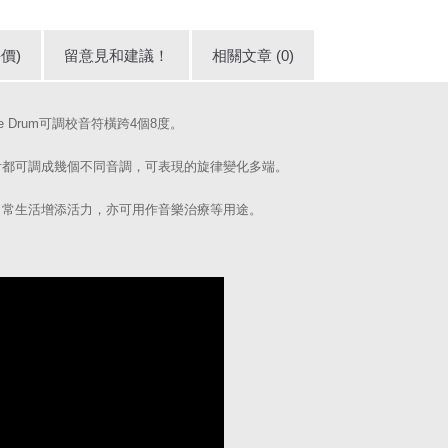
價)
留意見和建議！
相關文章 (0)
ngue Drum可調校音符橫跨4個8度。
舌都可調成幾個不同音調，可表現的旋律變化多端。
日常生活增添活力，亦可用作音樂治療等用途。