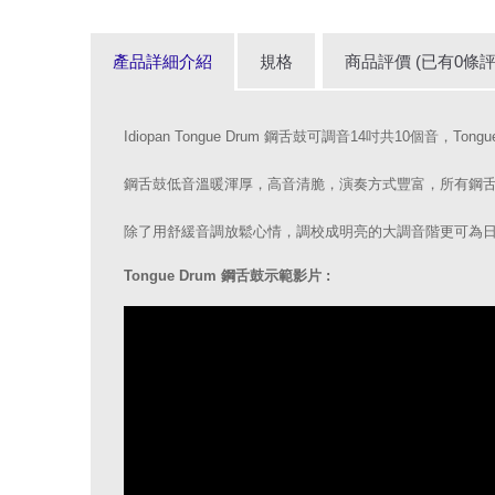
產品詳細介紹
規格
商品評價 (已有0條評
Idiopan Tongue Drum 鋼舌鼓可調音14吋共10個音，To
鋼舌鼓低音溫暖渾厚，高音清脆，演奏方式豐富，所有鋼
除了用舒緩音調放鬆心情，調校成明亮的大調音階更可為
Tongue Drum 鋼舌鼓示範影片 :