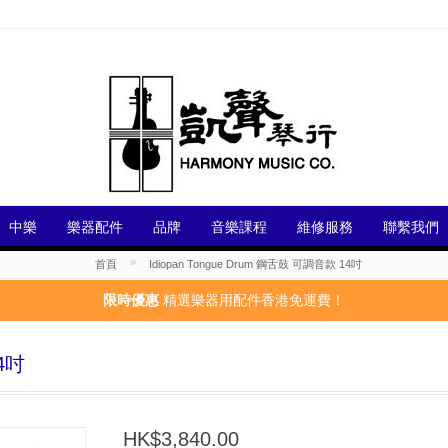
中樂
樂器配件
品牌
音樂課程
維修服務
聯繫我們
»
首頁
Idiopan Tongue Drum 鋼舌鼓 可調音款 14吋
限時優惠
精選樂器用配件香港免運費！
14吋
HK$3,840.00