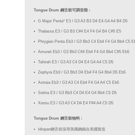
Tongue Drum 鋼舌鼓可調音階 :
G Major Penta* E3 / G3 A3 B3 D4 E4 G4 A4 B4 D5
Thalassa E3 / G3 B3 C#4 E4 F4 G4 B4 C#5 E5
Phrygian Penta Eb3 / G3 Bb3 C4 Eb4 F4 G4 Bb4 C5 E
Amunet Eb3 / G3 Bb3 C#4 Eb4 F4 G4 Bb4 C#5 Eb5
Tahirah E3 / G3 A3 C4 D4 E4 G4 A4 C5 D5
Zephyra Eb3 / G3 Bb3 D4 Eb4 F4 G4 Bb4 D5 Eb5
Astraia Eb3 / G3 A3 C4 Eb4 F4 G4 A4 C5 Eb5
Sotiria E3 / G3 Bb3 C4 D4 E4 G4 Bb4 C5 D5
Xonsu E3 / G3 A3 C4 D4 E4 F#4 A4 C5 D5
Tongue Drum 鋼舌鼓物料 :
Idiopan鋼舌鼓採用美國鋼鐵在美國製造