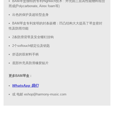
BAM琴盒独特的专利Hightech技术 : 外壳由三层高性能物料组合
而成(Polycarbonate, Airex foam等)
出色的保护及超轻型盒身
BAM琴盒专利发明的封条嵌槽：凹凸结构大大提高了琴盒密封
性及防雨功能
2条防滑背带及安全螺钉挂钩
2个softouch锁定位及钥匙
舒适的双材料手柄
底部外壳具防滑橡胶贴片
更多BAM琴盒 :
WhatsApp 我们
或 电邮 eshop@harmony-music.com