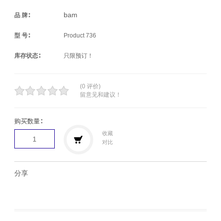
bam
品 牌∶
型 号∶
Product 736
库存状态∶
只限预订！
(0 评价)
留意见和建议！
购买数量∶
收藏
对比
分享