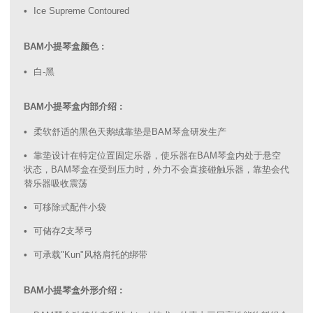
Ice Supreme Contoured
BAM小提琴盒颜色 :
白-黑
BAM小提琴盒内部介绍 :
柔软舒适的黑色天鹅绒靠垫是BAM琴盒研发生产
靠垫设计在特定位置固定乐器，使乐器在BAM琴盒内处于悬空
状态，BAM琴盒在受到压力时，外力不会直接碰触乐器，靠垫会代
替乐器吸收震荡
可移除式配件小袋
可储存2支琴弓
可承载"Kun"风格肩托的绑带
BAM小提琴盒外形介绍 :