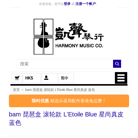
登录
注册一个帐户
欢迎光临，您可以
或
。
HK$
首页
»
bam 琵琶盒 滚轮款 L'Etoile Blue 星尚真皮 蓝色
限时优惠
精选乐器用配件香港免运费！
bam 琵琶盒 滚轮款 L'Etoile Blue 星尚真皮
蓝色