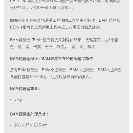
L'Etoile星尚真皮系列具有BAM盒一贯出色的防水防潮、抗压防震
保护功能，助你轻松踏上舞台演奏厅。
由拥有多年经验及精湛手工的法国工匠的用心制作，BAM 琵琶盒
L'Etoile星尚真皮系列用上真牛皮进行手工剪裁及缝制。
BAM琵琶盒L’Etoile星尚真皮系列轻体纤形，优雅亮丽，共8个颜
色：黑、紫、卡其、干邑、巧克力、蓝、灰、粉红。
BAM琵琶盒保证 : BAM香港官方经销商超过25年
所有BAM琵琶盒、BAM小提琴盒、BAM中提琴盒、BAM大提琴盒
及配件都是100％正品，也是现做最新鲜的批次。
BAM琵琶盒重量 :
3 kg
BAM琵琶盒外形尺寸 :
108 x 37 x 15.5 cm