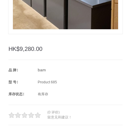
HK$9,280.00
bam
品 牌∶
型 号∶
Product 685
库存状态∶
有库存
(0 评价)
留意见和建议！