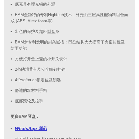
底壳具有哑光铝的外观
BAM盒独特的专利Hightech技术 : 外壳由三层高性能物料组合而
成 (ABS, Airex foam等)
出色的保护及超轻型盒身
BAM盒专利发明的封条嵌槽：凹凸结构大大提高了盒密封性及
防雨功能
方便打开盒上盖的小开关设计
2条防滑背带及安全螺钉挂钩
4个softouch锁定位及钥匙
舒适的双材料手柄
底部滚轮及拉手
更多BAM琴盒 :
WhatsApp 我们