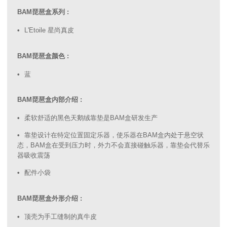
BAM琵琶盒系列 :
L'Etoile 星尚真皮
BAM琵琶盒颜色 :
蓝
BAM琵琶盒内部介绍 :
柔软舒适的黑色天鹅绒靠垫是BAM盒研发生产
靠垫设计在特定位置固定乐器，使乐器在BAM盒内处于悬空状
态，BAM盒在受到压力时，外力不会直接碰触乐器，靠垫会代替乐
器吸收震荡
配件小袋
BAM琵琶盒外形介绍 :
顶壳为手工缝制的真牛皮