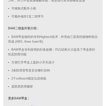
力时，外力不会直接碰触乐器，靠垫会代替乐器吸收震荡
可移除式配件小袋
可额外储存1支二胡琴弓
BAM二胡盒外形介绍 :
BAM琴盒独特的专利Hightech技术 : 外壳由三层高性能物料组合
而成 (ABS, Airex foam等)
BAM琴盒专利发明的封条嵌槽：凹凸结构大大提高了琴盒密封
性及防雨功能
方便打开琴盒上盖的小开关设计
2条防滑背带及安全螺钉挂钩
2个softouch锁定位及钥匙
底部具防滑橡胶
更多BAM琴盒 :