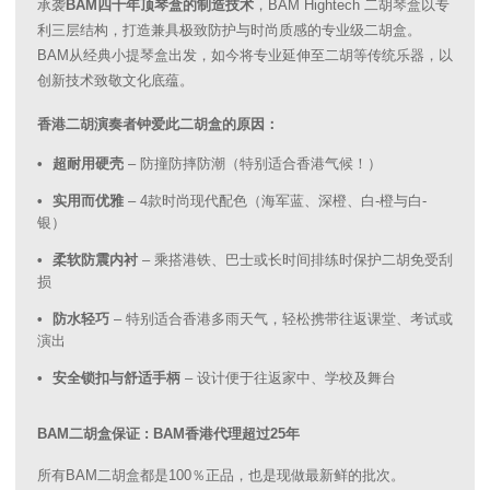
承袭
BAM四十年顶琴盒的制造技术
，BAM Hightech 二胡琴盒以专
利三层结构，打造兼具极致防护与时尚质感的专业级二胡盒。
BAM从经典小提琴盒出发，如今将专业延伸至二胡等传统乐器，以
创新技术致敬文化底蕴。
香港二胡演奏者钟爱此二胡盒的原因：
超耐用硬壳
– 防撞防摔防潮（特别适合香港气候！）
实用而优雅
– 4款时尚现代配色（海军蓝、深橙、白-橙与白-
银）
柔软防震内衬
– 乘搭港铁、巴士或长时间排练时保护二胡免受刮
损
防水轻巧
– 特别适合香港多雨天气，轻松携带往返课堂、考试或
演出
安全锁扣与舒适手柄
– 设计便于往返家中、学校及舞台
BAM二胡盒保证 : BAM香港代理超过25年
所有BAM二胡盒都是100％正品，也是现做最新鲜的批次。