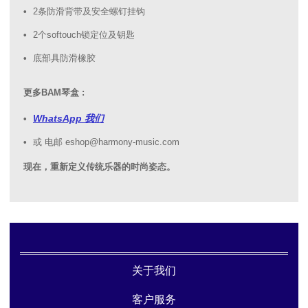
2条防滑背带及安全螺钉挂钩
2个softouch锁定位及钥匙
底部具防滑橡胶
更多BAM琴盒 :
WhatsApp 我们
或 电邮 eshop@harmony-music.com
现在，重新定义传统乐器的时尚姿态。
关于我们
客户服务