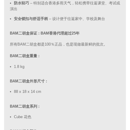
防水轻巧
– 特别适合香港多雨天气，轻松携带往返课堂、考试或
演出
安全锁扣与舒适手柄
– 设计便于往返家中、学校及舞台
BAM二胡盒保证 : BAM香港代理超过25年
所有BAM二胡盒都是100％正品，也是现做最新鲜的批次。
BAM二胡盒重量 :
1.8 kg
BAM二胡盒外形尺寸 :
88 x 18 x 14 cm
BAM二胡盒系列 :
Cube 花色