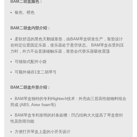
BAM二胡盒颜色 :
银色、橙色
BAM二胡盒内部介绍 :
柔软舒适的黑色天鹅绒靠垫，由BAM琴盒研发生产，靠垫设计
在特定位置固定乐器，使乐器处于悬空状态。 BAM琴盒在受到压
力时，外力不会直接碰触乐器，靠垫会代替乐器吸收震荡
可移除式配件小袋
可额外储存1支二胡琴弓
BAM二胡盒外形介绍 :
BAM琴盒独特的专利Hightech技术 : 外壳由三层高性能物料组合
而成 (ABS, Airex foam等)
BAM琴盒专利发明的封条嵌槽：凹凸结构大大提高了琴盒密封
性及防雨功能
方便打开琴盒上盖的小开关设计