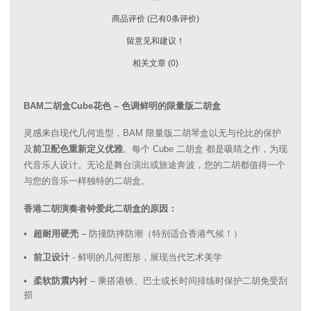
商品评价 (已有0条评价)
留意见和建议！
相关文章 (0)
BAM二胡盒Cube花色 – 色调鲜明的限量版二胡盒
灵感来自现代几何造型，BAM 限量版二胡琴盒以无与伦比的保护
及
前卫配色重新定义优雅
。每个 Cube 二胡盒 都是吸睛之作，为现
代音乐人设计。无论是舞台演出或旅途奔波，您的二胡都值得一个
与您的音乐一样独特的二胡盒。
香港二胡演奏者钟爱此二胡盒的原因：
超耐用硬壳
– 防撞防摔防潮（特别适合香港气候！）
前卫设计
- 鲜明的几何图形，展现当代艺术美学
柔软防震内衬
– 乘搭港铁、巴士或长时间排练时保护二胡免受刮
损