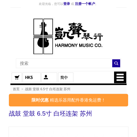
登录
注册一个帐户
欢迎光临，您可以
或
。
HK$
首页
»
战鼓 堂鼓 6.5寸 白坯连架 苏州
限时优惠
精选乐器用配件香港免运费！
战鼓 堂鼓 6.5寸 白坯连架 苏州