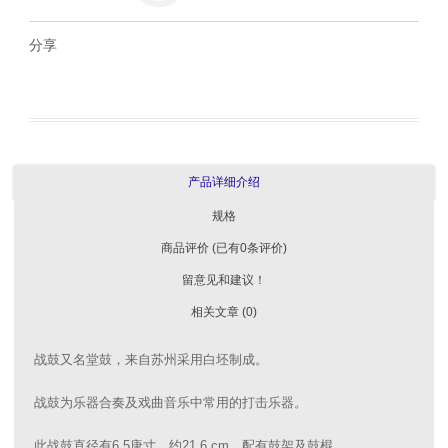
分享
产品详细介绍
规格
商品评价 (已有0条评价)
留意见和建议！
相关文章 (0)
战鼓又名堂鼓，来自苏州采用白坯制成。
战鼓为乐器合奏及戏曲音乐中常用的打击乐器。
此战鼓直径有6.5唐寸，约21.6 cm，配有鼓架及鼓棍。