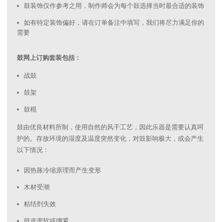
鼓装饰仅作参考之用，制作师会为每个鼓选择当时最合适的装饰
如有特定装饰偏好，请在订单备注中填写，我们将尽力满足你的
需要
鼓网上订购套装包括 :
战鼓
鼓架
鼓棍
鼓由优良材料所制，使用自然的风干工艺，因此乐器是需要认真呵
护的。存放环境的湿度及温度突然变化，对鼓影响极大，或会产生
以下情况：
因热胀冷缩原理而产生变形
木材受潮
粘结剂失效
鼓皮变软或绷紧