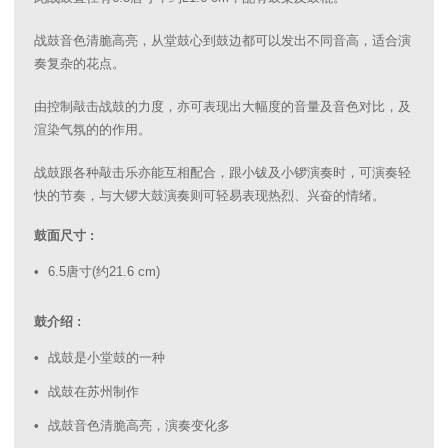
战鼓音色清脆高亮，从堂鼓心到鼓边都可以发出不同音高，适合演
奏复杂的花点。
由控制敲击战鼓的力度，亦可表现出大幅度的音量及音色对比，及
渲染气氛的的作用。
战鼓跟各种敲击乐亦能互相配合，跟小钹及小锣演奏时，可演奏轻
快的节奏，与大锣大鼓演奏则可轻易表现热烈、兴奋的情绪。
鼓面尺寸 :
6.5唐寸(约21.6 cm)
鼓介绍 :
战鼓是小堂鼓的一种
战鼓在苏州制作
战鼓音色清脆高亮，演奏变化多