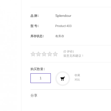
Splendour
品 牌∶
型 号∶
Product 403
库存状态∶
有库存
(0 评价)
留意见和建议！
购买数量∶
收藏
对比
分享