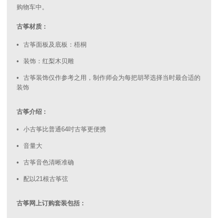
购物车中。
古筝材质 :
古筝面板及底板：梧桐
装饰：红梨木贝雕
古筝装饰仅作参考之用，制作师会为每把胡琴选择当时最合适的
装饰
古筝介绍 :
小古筝比普通64吋古筝更便携
音量大
古筝音色清晰准确
配以21根古筝弦
古筝网上订购套装包括 :