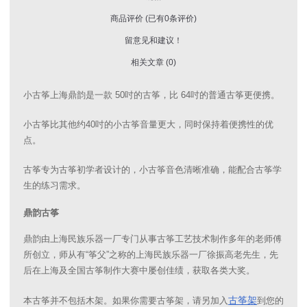
商品评价 (已有0条评价)
留意见和建议！
相关文章 (0)
小古筝上海鼎韵是一款 50吋的古筝，比 64吋的普通古筝更便携。
小古筝比其他约40吋的小古筝音量更大，同时保持着便携性的优
点。
古筝专为古筝初学者设计的，小古筝音色清晰准确，能配合古筝学
生的练习需求。
鼎韵古筝
鼎韵由上海民族乐器一厂专门从事古筝工艺技术制作多年的老师傅
所创立，师从有“筝父”之称的上海民族乐器一厂徐振高老先生，先
后在上海及全国古筝制作大赛中屡创佳绩，获取各类大奖。
古筝架
本古筝并不包括木架。如果你需要古筝架，请另加入
到您的