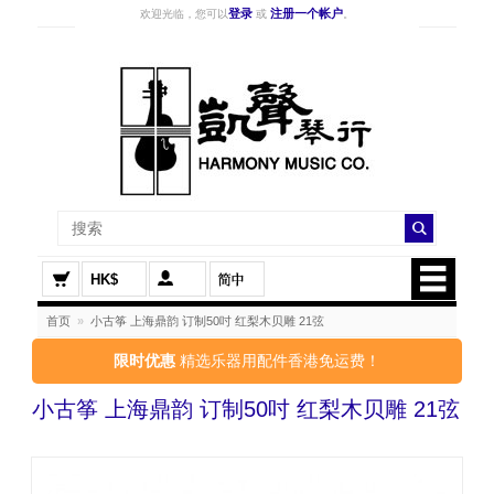
登录
注册一个帐户
欢迎光临，您可以
或
。
HK$
首页
»
小古筝 上海鼎韵 订制50吋 红梨木贝雕 21弦
限时优惠
精选乐器用配件香港免运费！
小古筝 上海鼎韵 订制50吋 红梨木贝雕 21弦