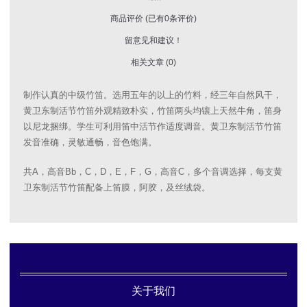
商品评价 (已有0条评价)
留意见和建议！
相关文章 (0)
制作认真的中级竹笛。选用五年的以上的竹料，经三年自然风干，
黄卫东制活节竹笛外观精致朴实，竹笛两头均镶上天然牛角，笛身
以尼龙捆绑。学生可利用笛中活节作适度调音。黄卫东制活节竹笛
发音准确，灵敏通畅，音色饱满。
共A，高音Bb，C，D，E，F，G，高音C，多个音调选择，每支黄
卫东制活节竹笛配备上笛膜，阿胶，及丝绒袋。
关于我们