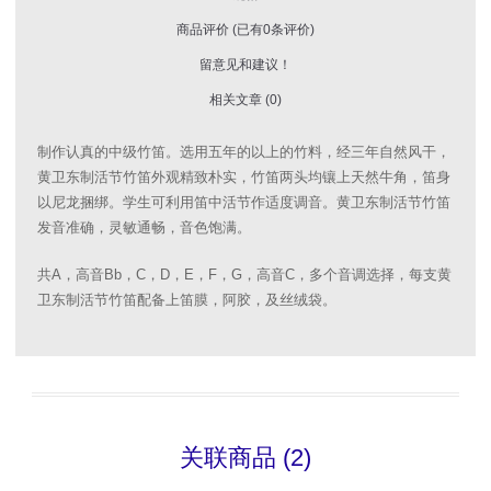
商品评价 (已有0条评价)
留意见和建议！
相关文章 (0)
制作认真的中级竹笛。选用五年的以上的竹料，经三年自然风干，
黄卫东制活节竹笛外观精致朴实，竹笛两头均镶上天然牛角，笛身
以尼龙捆绑。学生可利用笛中活节作适度调音。黄卫东制活节竹笛
发音准确，灵敏通畅，音色饱满。
共A，高音Bb，C，D，E，F，G，高音C，多个音调选择，每支黄
卫东制活节竹笛配备上笛膜，阿胶，及丝绒袋。
关联商品 (2)