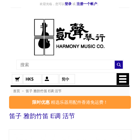
登录
注册一个帐户
欢迎光临，您可以
或
。
HK$
首页
»
笛子 雅韵竹笛 E调 活节
限时优惠
精选乐器用配件香港免运费！
笛子 雅韵竹笛 E调 活节