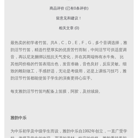
商品评价 (已有0条评价)
留意见和建议！
相关文章 (0)
最热卖的初学者竹笛。共A，C，D，E，F，G，多个音调选择，雅
韵活节竹笛，精选竹壁厚实的优质苦竹而制，中间活节可供适度调
音，再以尼龙捆绑以抵抗天气变化，并在其两端饰有水牛角。 比
其他同价格的竹笛表现出色，发音准确，音色良好，反应灵敏。细
致的雕刻做工，手感舒适，无论是考级用，还是上课练习技巧，雅
韵活节竹笛都能使笛子学生的演奏更得心应手。
每支雅韵活节竹笛均配备上笛膜，阿胶，及丝绒袋。
雅韵中乐
为中乐初学及中级学生而设，雅韵中乐自1992年创立，一直广受学