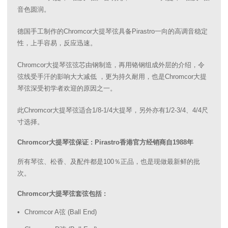
音色圆润。
德国手工制作的Chromcor大提琴弦具备Pirastro一向的高调音稳定
性，上手容易，反应迅速。
Chromcor大提琴弦弦芯由钢制造，再用铬钢组成外层的介绍，令
弦线受手汗的影响大大减低 ，更为持久耐用，也是Chromcor大提
琴弦深受初学者欢迎的原因之一。
此Chromcor大提琴弦适合1/8-1/4大提琴，另外亦有1/2-3/4、4/4尺
寸选择。
Chromcor大提琴弦保证 : Pirastro香港官方经销商自1988年
所有琴弦、松香、及配件都是100％正品，也是现做最新鲜的批
次。
Chromcor大提琴弦套弦包括 :
Chromcor A弦 (Ball End)