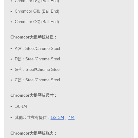
Chromcor D弦 (Ball End)
Chromcor G弦 (Ball End)
Chromcor C弦 (Ball End)
Chromcor大提琴弦材质 :
A弦 : Steel/Chrome Steel
D弦 : Steel/Chrome Steel
G弦 : Steel/Chrome Steel
C弦 : Steel/Chrome Steel
Chromcor大提琴弦尺寸 :
1/8-1/4
1/2-3/4
4/4
其他尺寸亦有提供 :
、
Chromcor大提琴弦张力 :