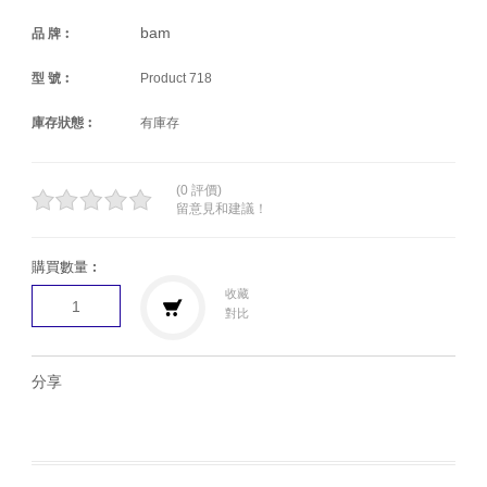
bam
品 牌︰
型 號︰
Product 718
庫存狀態︰
有庫存
(0 評價)
留意見和建議！
購買數量︰
收藏
對比
分享