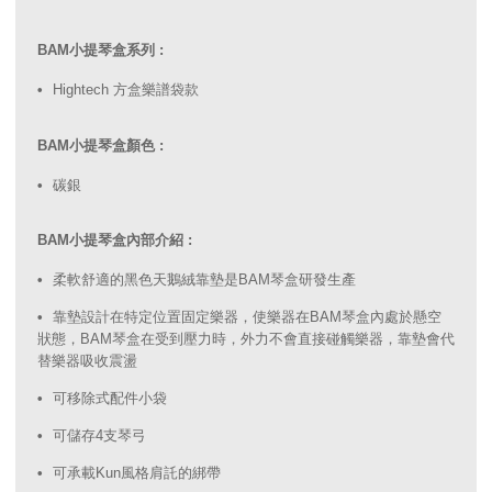
BAM小提琴盒系列 :
Hightech 方盒樂譜袋款
BAM小提琴盒顏色 :
碳銀
BAM小提琴盒內部介紹 :
柔軟舒適的黑色天鵝絨靠墊是BAM琴盒研發生產
靠墊設計在特定位置固定樂器，使樂器在BAM琴盒內處於懸空
狀態，BAM琴盒在受到壓力時，外力不會直接碰觸樂器，靠墊會代
替樂器吸收震盪
可移除式配件小袋
可儲存4支琴弓
可承載Kun風格肩託的綁帶