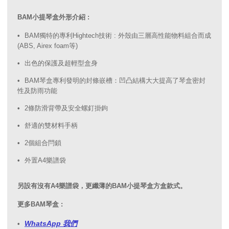
BAM小提琴盒外形介紹 :
BAM獨特的專利Hightech技術 : 外殼由三層高性能物料組合而成
(ABS, Airex foam等)
出色的保護及超輕型盒身
BAM琴盒專利發明的封條嵌槽：凹凸結構大大提高了琴盒密封
性及防雨功能
2條防滑背帶及安全螺釘掛鉤
舒適的雙材料手柄
2個組合閂鎖
外置A4樂譜袋
另設有沒有A4樂譜袋，更纖薄的BAM小提琴盒方盒款式。
更多BAM琴盒 :
WhatsApp 我們