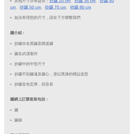
抄鑼 20 cm
抄鑼 35 cm
抄鑼 40
其他尺寸亦有提供：
、
、
cm
抄鑼 50 cm
抄鑼 70 cm
抄鑼 80 cm
、
、
、
如沒有理想的尺寸，請在下方聯繫我們
鑼介紹 :
抄鑼亦名黑鑼及開道鑼
鑼在武漢製作
抄鑼中的中型尺寸
抄鑼不刮鑼邊及鑼心，塗以黑漆的標誌造型
抄鑼音色宏厚，回音長
鑼網上訂購套裝包括 :
鑼
鑼錘