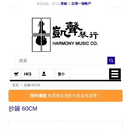
登錄
註冊一個帳戶
歡迎光臨，您可以
或
。
HK$
首頁
»
抄鑼 60CM
限時優惠
精選樂器用配件香港免運費！
抄鑼 60CM