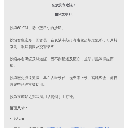
留意見和建議！
相關文章 (1)
抄鑼60 CM，是中型尺寸的抄鑼。
抄鑼音色宏厚，回音長，在表演中敲打有肅然起敬之氣勢，可用於
京劇、歌舞劇團及交響樂團。
抄鑼亦名黑鑼及開道鑼，因不刮鑼邊及鑼心，並塗以黑漆標誌而
稱。
抄鑼歷史源遠流長，早在古時朝代，從皇帝上朝、宮廷聚會、節日
喜慶中已經常被使用。
抄鑼在鑼鈸之鄉武漢用品質銅手工打造。
鑼面尺寸 :
60 cm