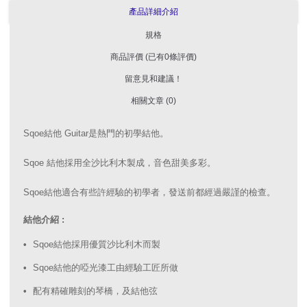
產品詳細介紹
規格
商品評價 (已有0條評價)
留意見和建議！
相關文章 (0)
Sqoe結他 Guitar是熱門的初學結他。
Sqoe 結他採用全沙比利木製成，音色甜美多彩。
Sqoe結他適合有些許經驗的初學者，發送前都經過嚴謹的檢查。
結他介紹 :
Sqoe結他採用優質沙比利木而製
Sqoe結他的啞光漆工由經驗工匠所做
配有精確雕刻的琴橋，及結他弦