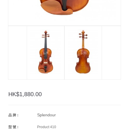
HK$1,880.00
Splendour
品 牌︰
型 號︰
Product 410