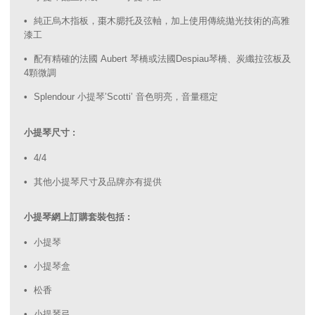
純正烏木指板，棗木腮托及弦軸，加上使用傳統拋光技術的高雅
漆工
配有精確的法國 Aubert 琴橋或法國Despiau琴橋、炭纖拉弦板及
4顆微調
Splendour 小提琴’Scotti’ 音色明亮，音量穩定
小提琴尺寸 :
4/4
其他小提琴尺寸及品牌亦有提供
小提琴網上訂購套裝包括 :
小提琴
小提琴盒
松香
小提琴弓