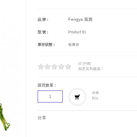
Fengya 風雅
品 牌︰
型 號︰
Product 91
庫存狀態︰
有庫存
(0 評價)
留意見和建議！
購買數量︰
收藏
對比
分享