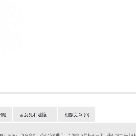
價)
留意見和建議！
相關文章 (0)
的兩個孔不按)，既適合吹一些抒情的曲子，也適合吹歡快的曲子，指孔設計為排