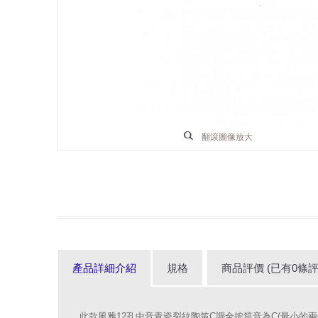
翻滾圖像放大
產品詳細介紹
規格
商品評價 (已有0條評
此款風雅12孔中音青瓷裂紋陶笛C調全按筒音為C(最小