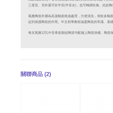
三度音。另外還可吹半音(半音全)，也可轉調吹奏。此款
風雅陶笛外層為高溫釉面燒成處理，方便清洗，有較多釉
起到保護陶笛的作用。中文初學教程涵蓋陶笛的常識、基
每支風雅12孔中音青瓷裂紋陶笛均配備上陶笛掛繩、陶笛
關聯商品 (2)