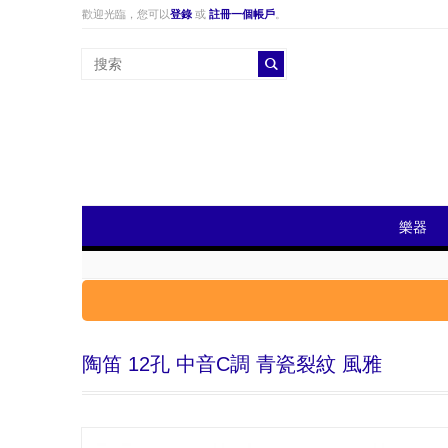
歡迎光臨，您可以
登錄
或
註冊一個帳戶
。
樂器
陶笛 12孔 中音C調 青瓷裂紋 風雅