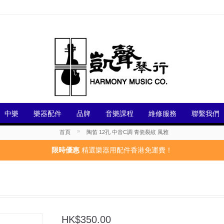
中樂
樂器配件
品牌
音樂課程
維修服務
聯繫我們
»
首頁
陶笛 12孔 中音C調 青瓷裂紋 風雅
限時優惠
精選樂器用配件香港免運費！
HK$350.00