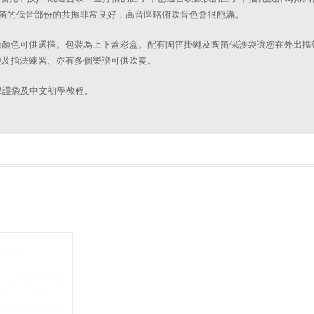
陶笛的低音部份的共振非常良好，高音區略俯吹音色會很飽滿。
面顏色可供選擇。包裝為上下蓋彩盒。配有陶笛掛繩及陶笛保護袋讓您在外出攜
礎及指法練習、亦有多個樂譜可供吹奏。
保護袋及中文初學教程。