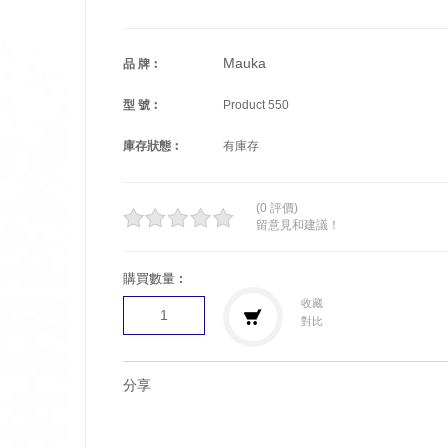
Mauka
品 牌︰
型 號︰
Product 550
庫存狀態︰
有庫存
(0 評價)
留意見和建議！
購買數量︰
收藏
對比
分享