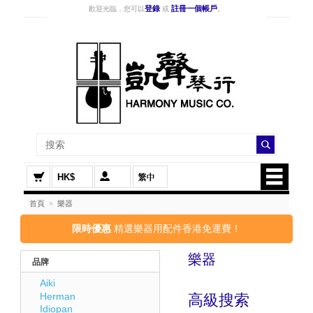
登錄
註冊一個帳戶
歡迎光臨，您可以
或
。
HK$
首頁
»
樂器
限時優惠
精選樂器用配件香港免運費！
樂器
品牌
Aiki
Herman
高級搜索
Idiopan