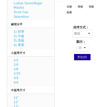
Lothar Semmlinger
弦樂
彈撥
管樂
Mauka
Scott Cao
敲擊
Splendour
練習水平
排序方式︰
1) 初學
2) 中級
3) 高級
顯示︰
4) 專業
小提琴尺寸
對比(0)
1/2
1/4
1/8
1/10
3/4
4/4
中提琴尺寸
11"
12"
13"