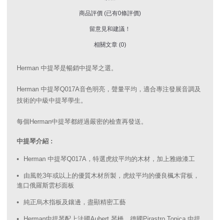
商品評價 (已有0條評價)
留意見和建議！
相關文章 (0)
Herman 中提琴是暢銷中提琴之選。
Herman 中提琴Q017A音色明亮，聲量平均，適合專注發展音調及
技術的中級中提琴學生。
每個Herman中提琴都經過嚴密的檢查再發送。
中提琴介紹 :
Herman 中提琴Q017A，特選虎紋平均的木材，加上雅緻漆工
由風乾3年或以上的優質木材所製，虎紋平均的優良楓木背板，
進口俄羅斯雲杉面板
純正烏木指板及鑲邊，盡顯精密工藝
Herman中提琴配上法國Aubert 琴橋，德國Pirastro Tonica 中提