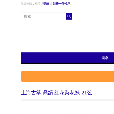
歡迎光臨，您可以
登錄
或
註冊一個帳戶
。
樂器
上海古箏 鼎韻 紅花梨花蝶 21弦