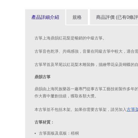
產品詳細介紹
規格
商品評價 (已有0條評
古箏上海鼎韻紅花梨是暢銷的中級古箏。
古箏音色乾淨、共鳴感強，音量在同級古箏中較大，適合
古箏琴首及琴尾以紅花梨木雕裝飾，描繪帶花朵及蝴蝶的
鼎韻古箏
鼎韻由上海民族樂器一廠專門從事古箏工藝技術製作多年的
作大賽中屢創佳績，獲取各類大獎。
古箏
本古箏並不包括木架。如果你需要古箏架，請另加入
古箏材質 :
古箏面板及底板：梧桐