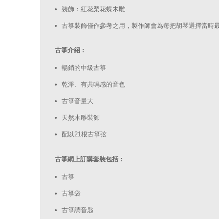
裝飾：紅花梨花蝶木雕
古箏裝飾僅作參考之用，製作師會為每把胡琴選擇當時
古箏介紹 :
暢銷的中級古箏
乾淨、有共鳴感的音色
古箏音量大
天然木雕裝飾
配以21根古箏弦
古箏網上訂購套裝包括 :
古箏
古箏袋
古箏調音匙