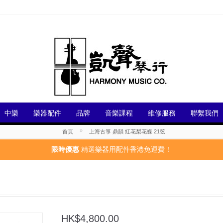
中樂
樂器配件
品牌
音樂課程
維修服務
聯繫我們
»
首頁
上海古箏 鼎韻 紅花梨花蝶 21弦
限時優惠
精選樂器用配件香港免運費！
HK$4,800.00