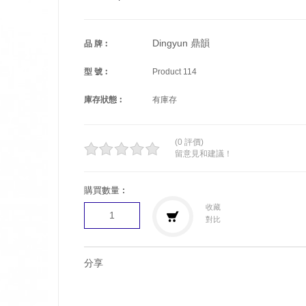
Dingyun 鼎韻
品 牌︰
型 號︰
Product 114
庫存狀態︰
有庫存
(0 評價)
留意見和建議！
購買數量︰
收藏
對比
分享