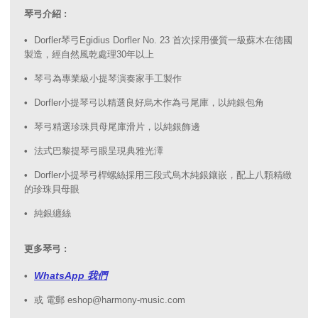
琴弓介紹 :
Dorfler琴弓Egidius Dorfler No. 23 首次採用優質一級蘇木在德國
製造，經自然風乾處理30年以上
琴弓為專業級小提琴演奏家手工製作
Dorfler小提琴弓以精選良好烏木作為弓尾庫，以純銀包角
琴弓精選珍珠貝母尾庫滑片，以純銀飾邊
法式巴黎提琴弓眼呈現典雅光澤
Dorfler小提琴弓桿螺絲採用三段式烏木純銀鑲嵌，配上八顆精緻
的珍珠貝母眼
純銀纏絲
更多琴弓 :
WhatsApp 我們
或 電郵 eshop@harmony-music.com