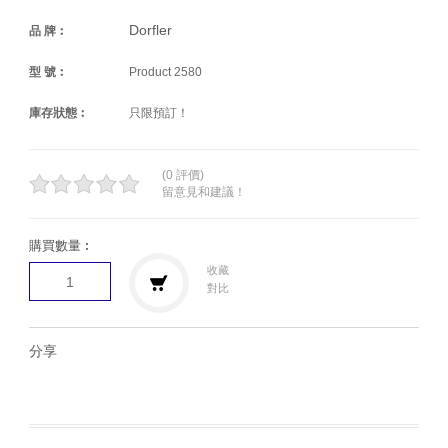
Dorfler
品 牌︰
型 號︰
Product 2580
庫存狀態︰
只限預訂！
(0 評價)
留意見和建議！
購買數量︰
收藏
對比
分享