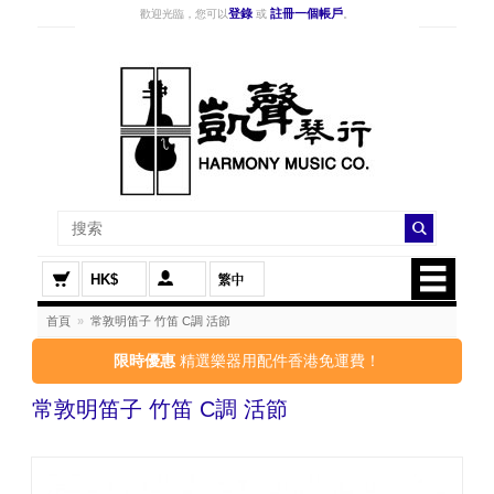
登錄
註冊一個帳戶
歡迎光臨，您可以
或
。
HK$
首頁
»
常敦明笛子 竹笛 C調 活節
限時優惠
精選樂器用配件香港免運費！
常敦明笛子 竹笛 C調 活節